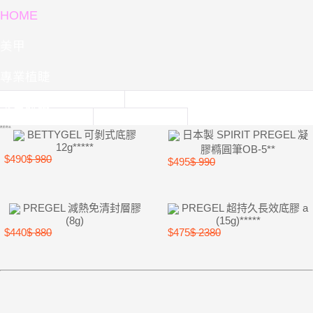
HOME
美甲
專業植睫
專業紋繡
熱銷商品
BETTYGEL 可剝式底膠
日本製 SPIRIT PREGEL 凝
12g*****
膠橢圓筆OB-5**
$490
$ 980
$495
$ 990
PREGEL 減熱免清封層膠
PREGEL 超持久長效底膠 a
(8g)
(15g)*****
$440
$ 880
$475
$ 2380