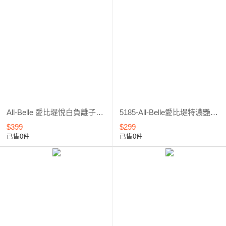
All-Belle 愛比堤悅白負離子美容巾 黃
5185-All-Belle愛比堤特濃艷款假睫毛＃C5185
$399
$299
已售0件
已售0件