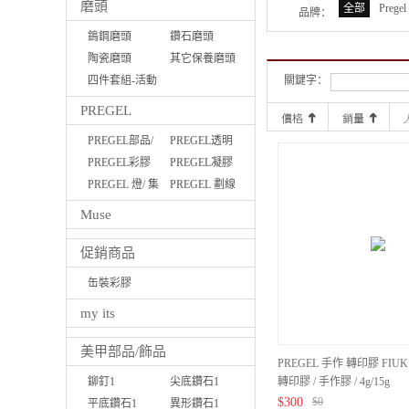
磨頭
全部
Preg
品牌：
鵭鋼磨頭
鑽石磨頭
陶瓷磨頭
其它保養磨頭
四件套組-活動
關鍵字：
優惠
PREGEL
PREGEL部品/
PREGEL透明
磨棒/液體
PREGEL彩膠
功能膠
PREGEL凝膠
PREGEL 燈/ 集
筆
PREGEL 劃線
塵機
膠
Muse
促銷商品
缶裝彩膠
Pregel/MUSE
my its
美甲部品/飾品
PREGEL 手作 轉印膠 FIU
鉚釘1
尖底鑽石1
轉印膠 / 手作膠 / 4g/15g
$
300
$
0
平底鑽石1
異形鑽石1