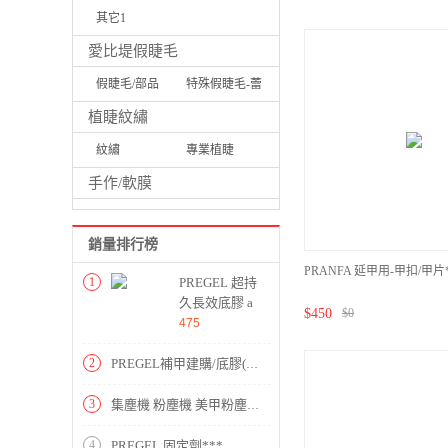
其它1
愛比堤假睫毛
假睫毛/部品
特殊假睫毛-蕾
絲/牴雕/UV
植睫紋繡
紋繡
專業植睫
手作/軟膜
銷量排行榜
PRANFA 延甲用-甲扣/甲片
1
PREGEL 超持
久長效底膠 a
$
450
$
0
(15g)*****
475
2
PREGEL補甲建購/底膠(一層殘) STYLING BASE 15g*****
3
集塵機 粉塵機 美甲粉塵機 桌上型粉塵機 PREGEL 第三代專業*18WR****活動價
4
PREGEL 固定劑***