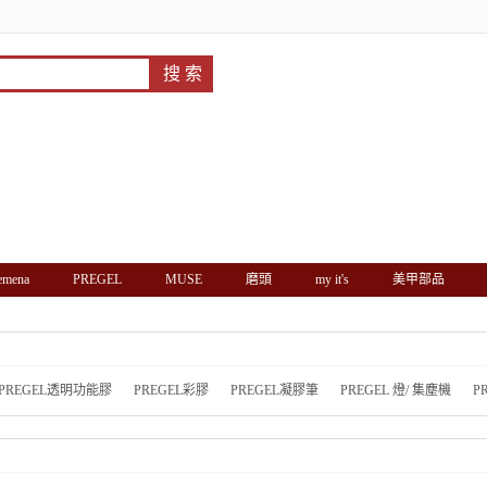
'emena
PREGEL
MUSE
磨頭
my it's
美甲部品
PREGEL透明功能膠
PREGEL彩膠
PREGEL凝膠筆
PREGEL 燈/ 集塵機
P