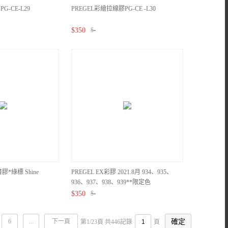
G-CE-L29
PREGEL彩繪拉線膠PG-CE -L30
$
350
$
-
膠*綠標 Shine
PREGEL EX彩膠 2021.8月 934、935、
936、937、938、939**限定色
$
350
$
-
6
...
下一頁
第1/23頁 共446記錄
頁