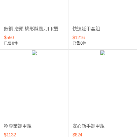
鎢鋼 磨頭 桃形颱風刀口(雙向切削) 6.0mm-CA10*****
快速延甲套組
$550
$1216
已售0件
已售0件
極專業卸甲組
安心新手卸甲組
$1132
$824