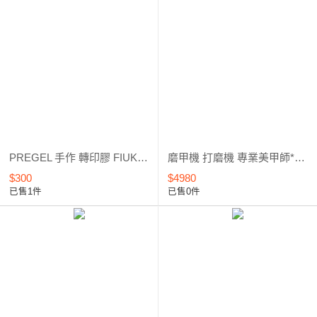
PREGEL 手作 轉印膠 FIUK 轉寫膠 星空轉印膠 / 手作膠 / 4g/15g
磨甲機 打磨機 專業美甲師*台灣製*外銷暢銷款
$300
$4980
已售1件
已售0件