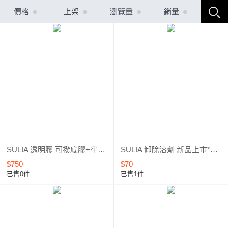
價格
上架
瀏覽量
銷量
SULIA 透明膠 可撥底膠+牢固底膠+彈力建構膠 套組優惠 全新上市
SULIA 卸除溶劑 新品上市*優惠5折起
$750
$70
已售0件
已售1件