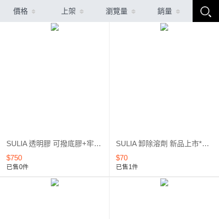
價格
上架
瀏覽量
銷量
SULIA 透明膠 可撥底膠+牢固底膠+彈力建構膠 套組優惠 全新上市
SULIA 卸除溶劑 新品上市*優惠5折起
$750
$70
已售0件
已售1件