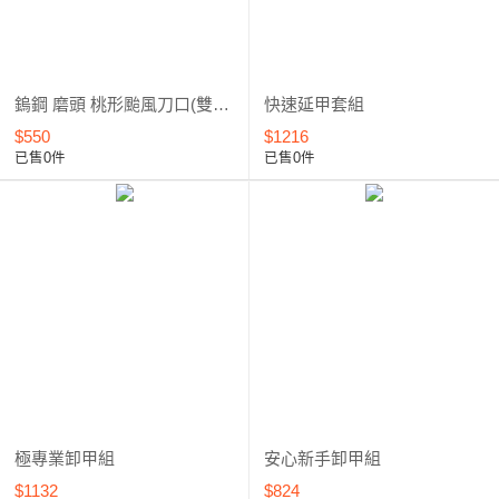
鎢鋼 磨頭 桃形颱風刀口(雙向切削) 6.0mm-CA10*****
快速延甲套組
$550
$1216
已售0件
已售0件
極專業卸甲組
安心新手卸甲組
$1132
$824