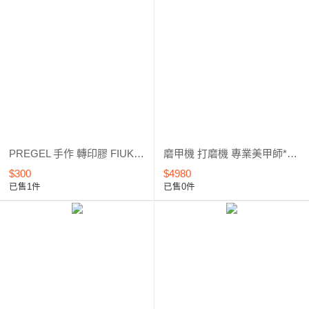
PREGEL 手作 轉印膠 FIUK 轉寫膠 星空轉印膠 / 手作膠 / 4g/15g
磨甲機 打磨機 專業美甲師*台灣製*外銷暢銷款
$300
$4980
已售1件
已售0件