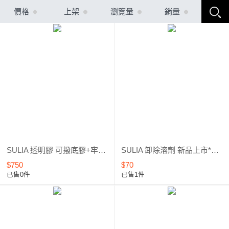
價格
上架
瀏覽量
銷量
SULIA 透明膠 可撥底膠+牢固底膠+彈力建構膠 套組優惠 全新上市
SULIA 卸除溶劑 新品上市*優惠5折起
$750
$70
已售0件
已售1件