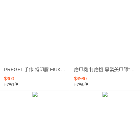
PREGEL 手作 轉印膠 FIUK 轉寫膠 星空轉印膠 / 手作膠 / 4g/15g
磨甲機 打磨機 專業美甲師*台灣製*外銷暢銷款
$300
$4980
已售1件
已售0件