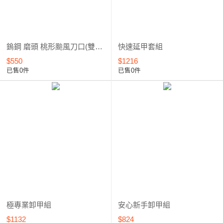
鎢鋼 磨頭 桃形颱風刀口(雙向切削) 6.0mm-CA10*****
快速延甲套組
$550
$1216
已售0件
已售0件
極專業卸甲組
安心新手卸甲組
$1132
$824