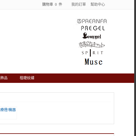
購物車
0
件
我的訂單
幫助中心
飾品
植睫紋繡
l 光療燈/機器