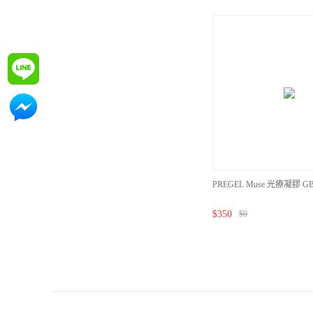
詢問
詢問
PREGEL Muse 光療凝膠 GB
$
350
$
0