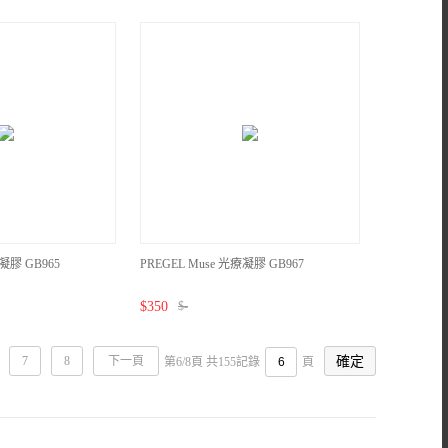
療凝膠 GB965
PREGEL Muse 光療凝膠 GB967
$
350
$
-
7
8
下一頁
第6/8頁 共155記錄
頁