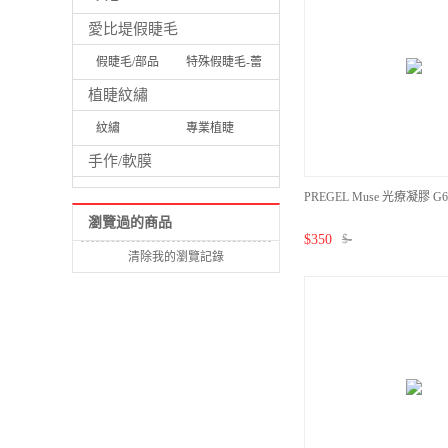
愛比堤假睫毛
假睫毛/部品
特殊假睫毛-蕾
絲/牴雕/UV
植睫紋繡
紋繡
專業植睫
手作/軟膜
PREGEL Muse 光療凝膠 G67
瀏覽過的商品
$
350
$
-
清除我的瀏覽記錄