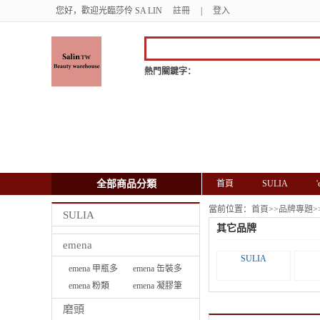
您好，歡迎光臨莎伶 SA LIN
註冊
|
登入
熱門關鍵字：
全部商品分類
首頁
SULIA
當前位置：
首頁
>>
品牌專題
>
SULIA
其它品牌
emena
SULIA
emena 甲瓶多
emena 缶裝多
功能彩膠
emena 粉類
功能彩膠
emena 凝膠筆
磨頭