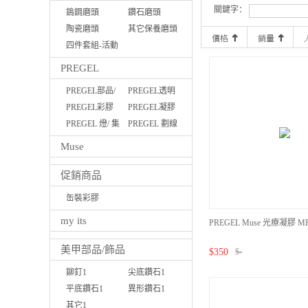
關鍵字：
鵭鋼磨頭
鑽石磨頭
陶瓷磨頭
其它保養磨頭
四件套組-活動
優惠
PREGEL
PREGEL部品/
PREGEL透明
磨棒/液體
PREGEL彩膠
功能膠
PREGEL凝膠
PREGEL 燈/ 集
筆
PREGEL 劃線
塵機
膠
Muse
促銷商品
缶裝彩膠
Pregel/MUSE
my its
PREGEL Muse 光療凝膠 MB
美甲部品/飾品
$
350
$
-
鉚釘1
尖底鑽石1
平底鑽石1
異形鑽石1
其它1