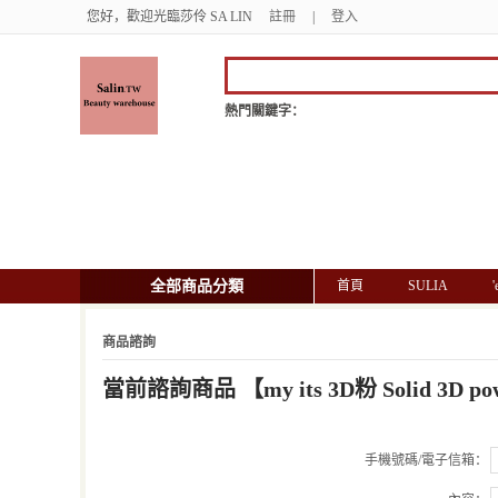
您好，歡迎光臨莎伶 SA LIN
註冊
|
登入
熱門關鍵字：
全部商品分類
首頁
SULIA
商品諮詢
當前諮詢商品
【
my its 3D粉 Solid 3D 
手機號碼/電子信箱：