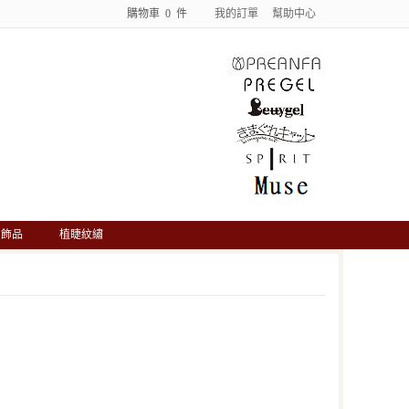
購物車
0
件
我的訂單
幫助中心
飾品
植睫紋繡