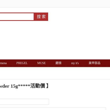
'emena
PREGEL
MUSE
磨頭
my it's
美甲部品
powder 15g*****活動價
】