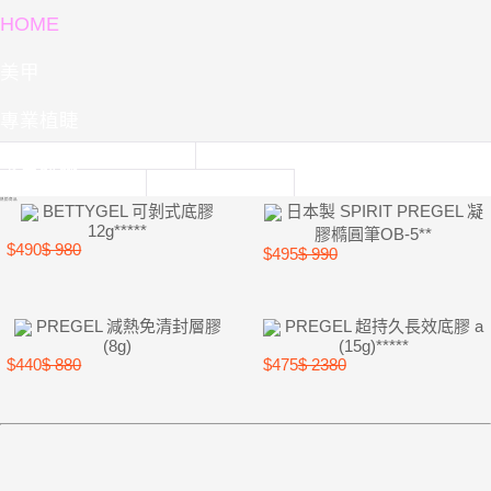
HOME
美甲
專業植睫
專業紋繡
熱銷商品
BETTYGEL 可剝式底膠
日本製 SPIRIT PREGEL 凝
12g*****
膠橢圓筆OB-5**
$490
$ 980
$495
$ 990
PREGEL 減熱免清封層膠
PREGEL 超持久長效底膠 a
(8g)
(15g)*****
$440
$ 880
$475
$ 2380